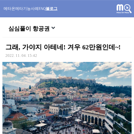
메타온메타
기능
사례
FAQ
블로그
심심풀이 항공권
그래, 가야지 아테네! 겨우 62만원인데~!
2022. 11. 04. 15:42