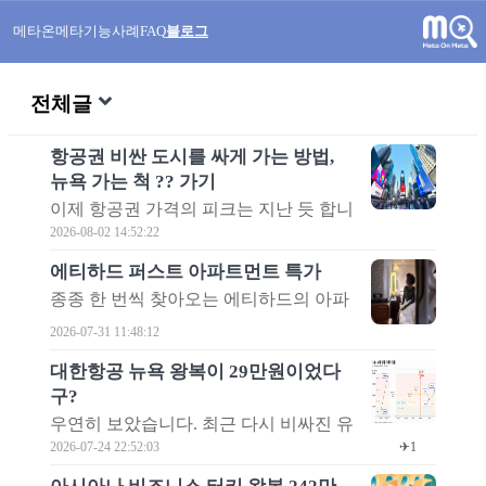
메타온메타
기능
사례
FAQ
블로그
전체글
항공권 비싼 도시를 싸게 가는 방법,
뉴욕 가는 척 ?? 가기
이제 항공권 가격의 피크는 지난 듯 합니
다. 서서히 내려오던 가격이 어제(8월 1
2026-08-02 14:52:22
일)를 기점으로 더 큰 폭으로 떨어졌습
에티하드 퍼스트 아파트먼트 특가
니다. 덕분에 이제 다시 재미있는(특이
종종 한 번씩 찾아오는 에티하드의 아파
하게 가격이 싼) 항공권들이 늘어나고
트먼트 특가입니다. 최저가 기준으로 편
있습니다. 항공권 가격이 너무 비쌀 때는
2026-07-31 11:48:12
도는 362만원, 왕복은 588만원입니다. 아
아무리 재미있는 항공권도 별로 주목을
쉽게도 서울 출발은 아닙니다. 에티하드
받지 못했는데요. 이유는 특정 조건 하에
대한항공 뉴욕 왕복이 29만원이었다
아파트먼트는 A380의 First 클래스를 지
가격이 싸게 검색되는 항공권이 있어도
구?
칭하는데, 찾아보니 인천 - 아부다비 구
이게 싼 가격이라는 느낌조차 주지 못하
우연히 보았습니다. 최근 다시 비싸진 유
간은 이제 A380이 아니더군요. 하지만,
는 경우가 많기 때문입니다.
나이티드항공의 뉴욕 왕복 항공권을 보
2026-07-24 22:52:03
✈1
잘만 계획하면 유럽 여행에 이용할 수도
던 중이었는데요. 경로별 최저가 추이 그
있습니다.