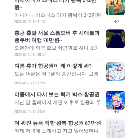
아시아나 비즈니스 터키 왕복 242만
래프를 살펴보니 대한항공의 뉴욕 왕복
원~
항공권이 무려 29만원인 때도 있었더군
요. 정말 놀라운 가격이지만 아주 불가능
아시아나 비즈니스 터키 왕복이 242만원
한 것은 아닙니다. 불과 지난해 가을만
입니다. 경로별 최저가 그래프에서 확인
2026-07-21 13:41:37
✈2
해도 석 달 이상 40만원대에 쉽게 구할
해보니 약 9개월 전에는 154만원까지도
홍콩 출발 서울 스톱오버 후 시애틀과
수 있었거든요.
검색되었던 것을 감안하면 아주 놀랄만
밴쿠버 여행 78만원~
한 가격은 아닙니다. 하지만, 국적기 비
즈니스를 타고 유럽을 다녀오는 가격으
오랜만에 외국 출발 항공권을 하나 소개
로는 쉽게 보기 힘든 가격입니다.
합니다. 홍콩 출발로 서울에 장기간 스톱
2026-07-17 16:30:50
오버한 후 미국 시애틀을 다녀오는 항공
여름 휴가 항공권이 왜 이렇게 싸?
권입니다. 귀국 여정에서도 서울을 스톱
오늘 16일은 딱 7월의 중간입니다. 보통
오버할 수 있고 밴쿠버도 덤으로 여행할
7월 중순이면 여름 초성수기가 시작하니
수 있습니다. 홍콩 가는 편도 항공권 한
2026-07-16 17:27:05
까 이미 여름 초성수기에 진입했다는 것
장만 추가하면 홍콩과 시애틀(원하면 밴
인데요. 항공권 가격은 왜 이럴까요? 여
쿠버까지)의 두 번의 여행을 할 수 있습
이쯤에서 다시 보는 럭키 박스 항공권
름 휴가 항공권이 이렇게 싸도 되나요?
니다.
지난 달 홈페이지 개편 이후로 일종의 루
불과 한 두 달 전 만해도 전쟁의 여파로
틴이 생겼습니다. 아침에 책상에 앉으면
2026-07-13 12:53:03
✈3
유류할증료가 폭등하면서 비수기 항공
또는 자기 전에 침대에 누우면, 루틴처럼
권도 엄청 비쌌던 걸 감안하면 더욱 놀랍
메타온메타 홈페이지에 접속합니다. 그
더 싸진 뉴욕 직항 왕복 항공권 87만원
습니다. 아니, 어쩌면 메타온메타의 스마
리고 바로 럭키 박스 항공권을 봅니다.
어제 저녁에 소개하고 자고 일어났더니
트한 시스템과 집단지성의 콜라보일지
물론, 몇 번의 새로 고침을 하죠. 그러다
12만원이나 더 싸졌습니다. 노선 별 최저
도 모릅니다. 최근 빠른 속도로 추가되고