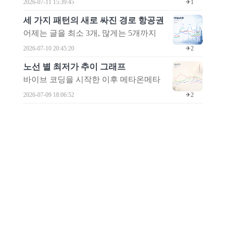
2026-07-11 15:39:45
✈1
하나 꽂히면 그 항공권을 유심히 들여다
가 추이 그래프를 확인해 보세요.
있는 메타온메타의 다양한 탐색 기능 덕
보는 거죠.
세 가지 패턴의 새로 싸진 경로 항공권
분 아닐까요? 메타온메타를 모르는 대다
수의 여행자들은 체감하지 못하고 있을
어제는 글을 최소 3개, 많게는 5개까지
것 같거든요.
쓰려고 했는데요. 2개 밖에 쓰지 못했습
2026-07-10 20:45:20
✈2
니다. 갑자기 치고 들어온 일이 있었고
또 새로 샘솟는 아이디어가 글을 쓸 시간
노선 별 최저가 추이 그래프
을 너무 많이 뺏어 갔기 때문입니다. 결
바이브 코딩을 시작한 이후 메타온메타
국 어제 쓰려던 글을 몰아서 오늘 하나의
가 나날이 발전하고 있습니다. 아이디어
2026-07-09 18:06:52
✈2
글로 써 보겠습니다. 오늘은 세 가지 패
가 하나 떠올라 실제로 구체화하다 보면,
턴의 항공권을 소개합니다. 얼마 전 업데
어느새 두세 개의 아이디어가 더 떠오르
항공권 가격 인하 알림
이트된 기능 덕분에 쉽게 탐색할 수 있게
는 형국입니다. 덕분인지 때문인지 모르
항공권 가격 인하 알림 이미지 처럼 내가
된 항공권들인데요. 기능 설명과 함께 소
겠지만, 밤낮을 잊어가며 이런 저런 작업
검색한 항공권의 가격이 5% 이상 싸졌
개해 보겠습니다.
2026-07-09 14:10:57
✈1
을 하고 있는데요. 오늘 소개할 두 번째
을 때 알림을 받을 수 있습니다. 물론, 메
는 경로 별(항공사 별) 최저가 추이 그래
타온메타의 알림을 수신하겠다고 설정
여행 경로별 대표 항공권, 경로를 먼저
프입니다. 다른 기능과 달리 이걸 개발하
한 회원 분들에게만 알림이 갑니다. 알림
고르고 날짜를 탐색한다!
는 데는 꽤 오래 걸렸는데요. 만들고 보
수신 설정은 앱의 설정 화면에서 할 수
메타온메타 추천 항공권 탐색 - 여행 경
니 너무 좋은 거 있죠. 그동안 궁금했던
있습니다. 앱에서는 알림 설정이 되어 있
로별 대표 항공권 지금 추천 항공권 탐색
2026-06-29 19:23:18
✈1
것을, 오랜 시간을 들여 이런 저런 조건
더라도 오랜 기간 앱을 사용하지 않은 경
페이지로 접속하면 가장 위에 '여행 경로
으로 데이터를 뒤져서 하나씩 겨우 찾아
우에는, 가끔 폰의 알림 설정에서 앱 알
새롭게 단장한 메타온메타 홈페이지
별 대표 항공권' 배너가 있습니다. 이 배
내던 것을, 클릭 몇 번 만으로 그래프로
림 수신이 꺼져 있기도 합니다. 그럼, 메
메타온메타 홈페이지 홈페이지에 들어