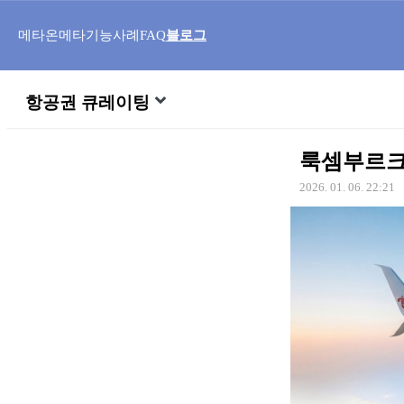
메타온메타
기능
사례
FAQ
블로그
항공권 큐레이팅
룩셈부르크 
2026. 01. 06. 22:21