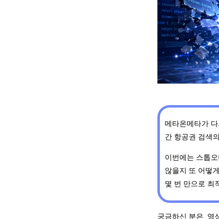
메타온메타가 다시
간 항공권 검색
이번에는 스톱오
않을지 또 어떻게
몇 번 만으로 최
궁금하신 분은
영