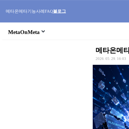
메타온메타
기능
사례
FAQ
블로그
MetaOnMeta
메타온메타
2026. 05. 29. 16:03