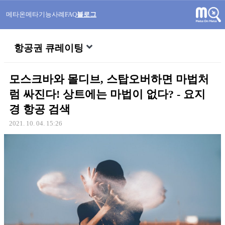
메타온메타
기능
사례
FAQ
블로그
항공권 큐레이팅
모스크바와 몰디브, 스탑오버하면 마법처
럼 싸진다! 상트에는 마법이 없다? - 요지
경 항공 검색
2021. 10. 04. 15:26