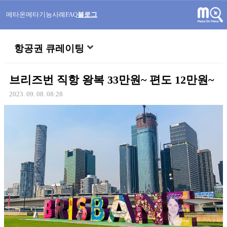
메타온메타
기능
사례
FAQ
블로그
항공권 큐레이팅
브리즈번 직항 왕복 33만원~ 편도 12만원~
2023. 09. 08. 08:28