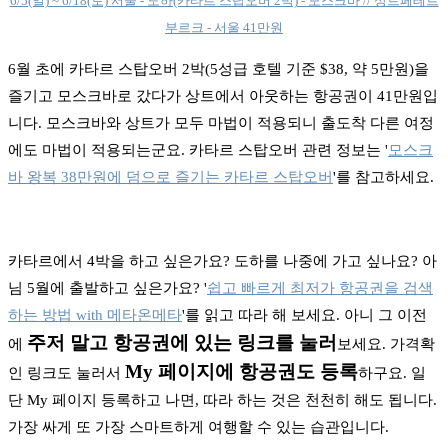
6/5(일) ~ 6/18(토) 서울 - 도하(카타르 스탑오버 2박) - 모스크바 // 상트페테르
부르크 - 서울 41만원
6월 초에 카타르 스탑오버 2박(5성급 호텔 기준 $38, 약 5만원)을
즐기고 모스크바로 갔다가 상트에서 아웃하는 항공권이 41만원입
니다. 모스크바와 상트가 모두 마법이 적용되니 출도착 다른 여정
에도 마법이 적용되는군요. 카타르 스탑오버 관련 정보는 '
모스크
바 왕복 38만원에 덤으로 즐기는 카타르 스탑오버
'를 참고하세요.
카타르에서 4박을 하고 싶은가요? 도하를 나중에 가고 싶나요? 아
님 5월에 출발하고 싶은가요? '
쉽고 빠르게 최저가 항공권을 검색
하는 방법 with 메타온메타
'를 읽고 따라 해 보세요. 아니 그 이전
주저 말고 항공권에 있는 링크를 눌러
에
보세요. 가격확
My 페이지에 항공권도 등록
인 링크도 눌러서
하구요. 일
단 My 페이지 등록하고 나면, 따라 하는 것은 천천히 해도 됩니다.
가장 싸게 또 가장 스마트하게 여행할 수 있는 습관입니다.