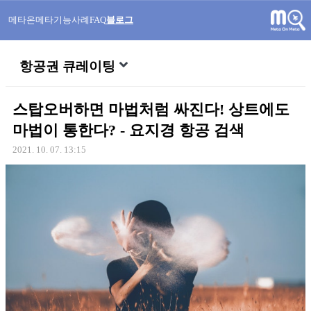
메타온메타
기능
사례
FAQ
블로그
항공권 큐레이팅
스탑오버하면 마법처럼 싸진다! 상트에도
마법이 통한다? - 요지경 항공 검색
2021. 10. 07. 13:15