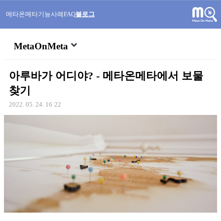
메타온메타
기능
사례
FAQ
블로그
MetaOnMeta
아루바가 어디야? - 메타온메타에서 보물
찾기
2022. 05. 24. 16:22