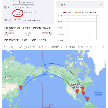
2/13(월) ~ 2/28(화) 서울 - 휴스턴 // 마이애미 - 아루바 - 샬럿 - 서울 115만원