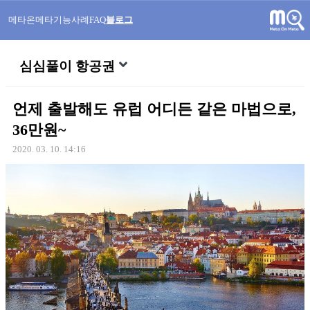
메타온메타
기능
사례
FAQ
블로그
심심풀이 항공권
언제 출발해도 유럽 어디든 같은 마법으로,
36만원~
2020. 03. 10. 14:16