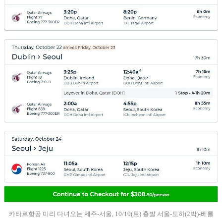
카타르항공 미리 다녀오는 제주-서울, 10/10(토) 출발 서울-도하(2박)-베를