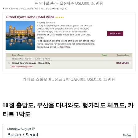
린//더블린-(서울)-제주 USD308, 36만원
카타르 스톱오버 5성급 2박 QAR401, USD110, 13만원
10월 출발도, 부산을 다녀와도, 헝가리도 체코도, 카
타르 1박도