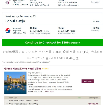
카타르항공 미리 다녀오는 부산-서울, 9/5(토) 출발 서울-도하(1박)-부다페스
트//프라하-(서울)-제주 USD388, 46만원