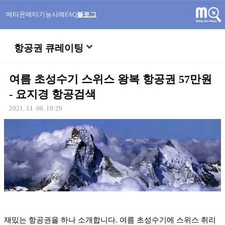
메타온메타
기능
사례
FAQ
블로그
항공권 큐레이팅
여름 초성수기 스위스 왕복 항공권 57만원
- 요지경 항공검색
2021. 11. 06. 19:29
재밌는 항공권을 하나 소개합니다. 여름 초성수기에 스위스 취리