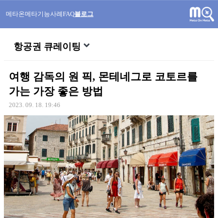
메타온메타
기능
사례
FAQ
블로그
항공권 큐레이팅
여행 감독의 원 픽, 몬테네그로 코토르를
가는 가장 좋은 방법
2023. 09. 18. 19:46