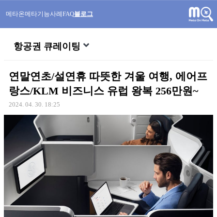
메타온메타
기능
사례
FAQ
블로그
항공권 큐레이팅
연말연초/설연휴 따뜻한 겨울 여행, 에어프
랑스/KLM 비즈니스 유럽 왕복 256만원~
2024. 04. 30. 18:25