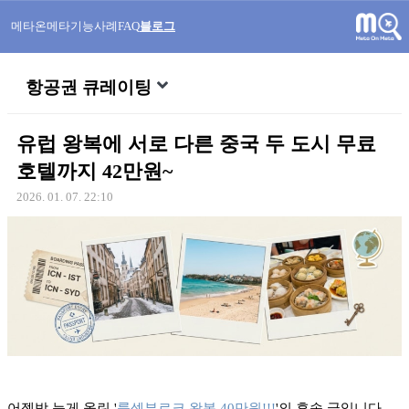
메타온메타
기능
사례
FAQ
블로그
항공권 큐레이팅
유럽 왕복에 서로 다른 중국 두 도시 무료
호텔까지 42만원~
2026. 01. 07. 22:10
어젯밤 늦게 올린 '
룩셈부르크 왕복 40만원!!!
'의 후속 글입니다.