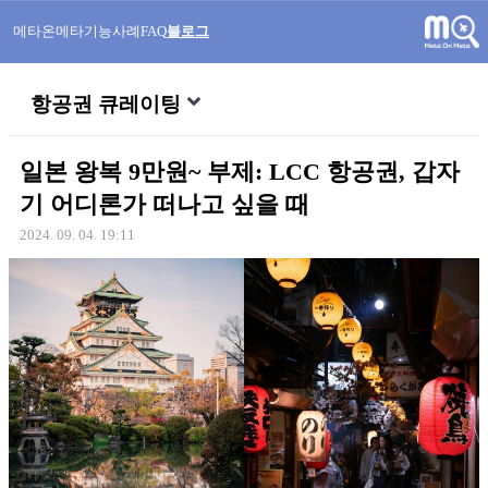
메타온메타
기능
사례
FAQ
블로그
항공권 큐레이팅
일본 왕복 9만원~ 부제: LCC 항공권, 갑자
기 어디론가 떠나고 싶을 때
2024. 09. 04. 19:11