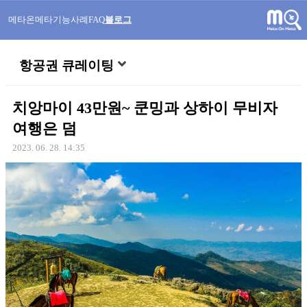
메타온메타
기능
사례
FAQ
블로그
항공권 큐레이팅
치앙마이 43만원~ 쿤밍과 상하이 무비자
여행은 덤
2023. 06. 28. 14:35