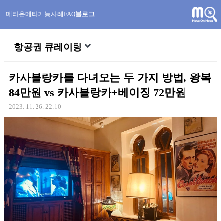
메타온메타
기능
사례
FAQ
블로그
항공권 큐레이팅
카사블랑카를 다녀오는 두 가지 방법, 왕복
84만원 vs 카사블랑카+베이징 72만원
2023. 11. 26. 22:10