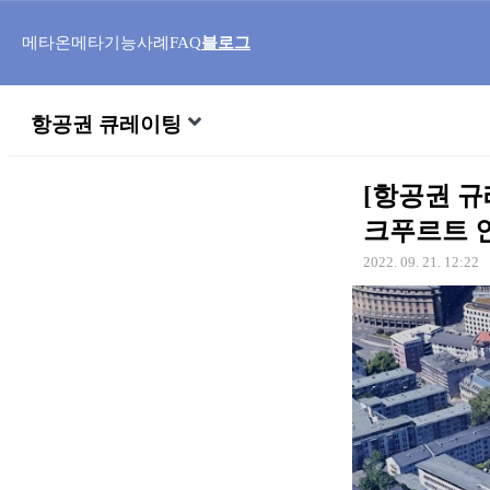
메타온메타
기능
사례
FAQ
블로그
항공권 큐레이팅
[항공권 규
크푸르트 
2022. 09. 21. 12:22