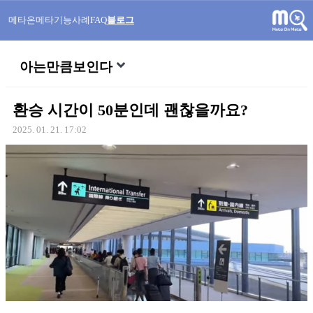
메타온메타
기능
사례
FAQ
블로그
아는만큼보인다
환승 시간이 50분인데 괜찮을까요?
2025. 01. 21. 17:02