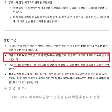
ChatGPT o1의 하네다공항 50분 환승 실패 확률 추정 대화 전문