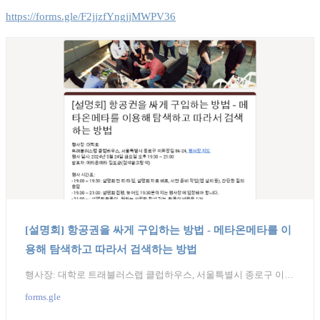
https://forms.gle/F2jjzfYngjjMWPV36
[설명회] 항공권을 싸게 구입하는 방법 - 메타온메타를 이
용해 탐색하고 따라서 검색하는 방법
행사장: 대학로 트래블러스랩 클럽하우스, 서울특별시 종로구 이화장길 86-24, 행사장 지도 행사 일시: 2024년 5월 24일 금요일 오후 19:30 ~ 21:00 발표자: 메타온메타 김도균(검색말고탐색) 행사 시간표: - 19:00 ~ 19:30: 설명회 전 티 타임, 설명회 자료 배포, 사전 준비 작업(앱 설치 등), 간단한 질의 응답 - 19:30 ~ 21:00: 설명회 진행, 늦어도 19:30분까지는 행사장에 입장해야 합니다. - 21:00 ~ : 설명회 뒤풀이, 원하는 사람만 참석 가능, 뒤풀이 비용은 1/N 참가비: 1만원, 음료 제공, 트래블러스랩 후원/구독회원, 메타온메타 이용권 보유 회원은 무료 참가 신청: 30명 선착순
forms.gle