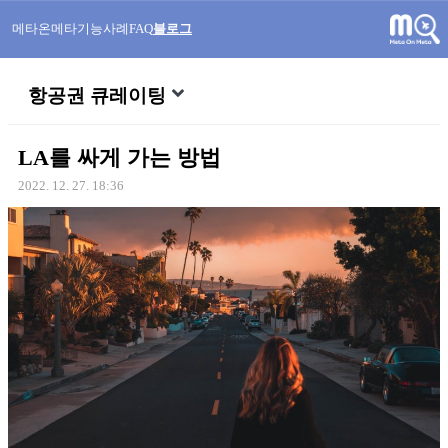
메타온메타
기능
사례
FAQ
블로그
항공권 큐레이팅
LA를 싸게 가는 방법
2022. 12. 27. 18:36